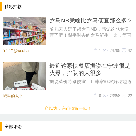
精彩推荐
盒马NB凭啥比盒马便宜那么多？
前几天去逛了趟盒马NB，感觉这也太便
宜了吧！跟平时去的盒马鲜生一比，简直
像两家店。同一个牌子，差价怎么
Y^.^Y@wechat
1
24205
42
最近这家快餐店据说在宁波很是
火爆，排队的人很多
据说菜价特别便宜，且非常非常好吃地道
排队的人，很多很多。。。。大热天
城里的太阳
0
23658
22
窃以为，东论值得一逛！
全部评论