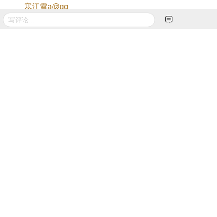
寒江雪a@qq
4年前 来自 浙江宁波
举报
回复
(0)
0
蓝雪人
女比男高
4年前 来自 浙江宁波
举报
回复
(0)
0
糯得蛙好
东论包年户
4年前 来自 浙江宁波
举报
回复
(0)
0
好摄之徒suv
专题片