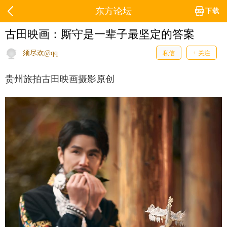
东方论坛
下载
古田映画：厮守是一辈子最坚定的答案
须尽欢@qq
私信
+ 关注
贵州旅拍古田映画摄影原创