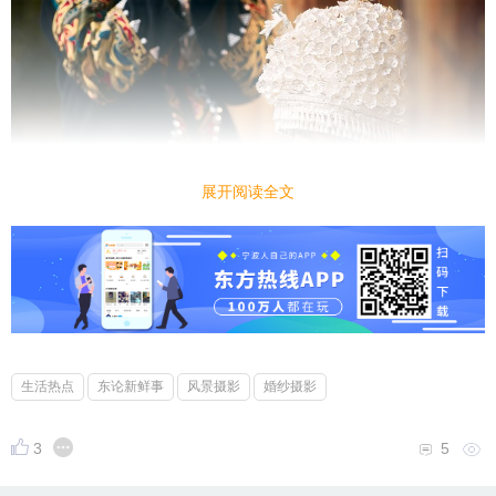
展开阅读全文
生活热点
东论新鲜事
风景摄影
婚纱摄影
3
5