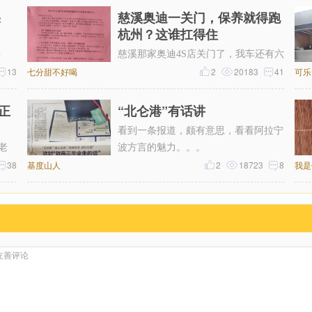
果
慈溪奥迪一关门，保养就得跑
杭州？这谁扛得住
手
慈溪那家奥迪4S店关门了，我车还有六
万没
13
七分甜不好喝
年保养套餐没用完呢！打电话过去问，
2
20183
41
可乐
售后说保养正常做，但得去杭州。我
正
“北仑港”有话讲
看到一条报道，颇有意思，看看阿拉宁
老
波方言的魅力。。。
38
基度山人
2
18723
8
我是