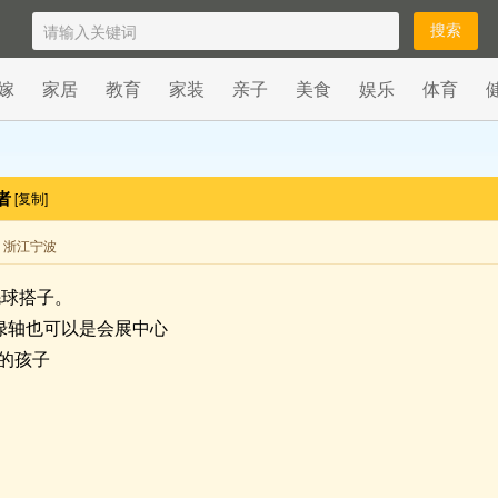
嫁
家居
教育
家装
亲子
美食
娱乐
体育
者
[复制]
来自 浙江宁波
毛球搭子。
市绿轴也可以是会展中心
的孩子