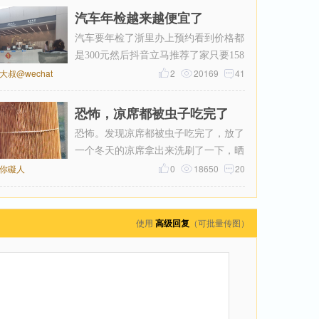
汽车年检越来越便宜了
汽车要年检了浙里办上预约看到价格都
是300元然后抖音立马推荐了家只要158
大叔@wechat
元付好钱再扣掉优惠券只花了155元
2
20169
41
恐怖，凉席都被虫子吃完了
恐怖。发现凉席都被虫子吃完了，放了
一个冬天的凉席拿出来洗刷了一下，晒
你礙人
了一整天，结果睡了一个星期长了一
0
18650
20
使用
高级回复
（可批量传图）