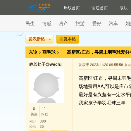
热线首页
论坛首页
版块
民生
情感
房产
旅游
爱好
汽车
婚
发表新帖
回复本帖
东论
>
羽毛球
>
高新区/庄市，寻周末羽毛球爱好
静若处子@wechat
发表于 2023/11/20 09:55:58 
高新区/庄市，寻周末羽
场地费用AA,可以是庄
最好是有兴趣有一定水平
我家孩子学羽毛球三年
0
1
关注
粉丝
积分：
380
经验：
35