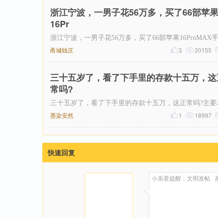
浙江宁波，一男子花56万多，买了66部苹
16Pr
浙江宁波，一男子花56万多，买了66部苹果16ProMAX
机，放在某平台出租，到期后能挣235000元租金，可万
甬城钱庄
3
20155
三十五岁了，看了下手里的存款十五万，这
常吗?
三十五岁了，看了下手里的存款十五万，这正常吗?主要
看网上有人说这个年纪起码五十万起步，我身边有些朋
墨染安然ゝ
1
18997
快速回复