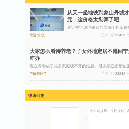
从天一坐地铁到象山丹城才
元，这价格太划算了吧
最近被宁波地铁12号线海上列车刷
靠近^阳光
了，然后又在网上刷到了地铁12号
1
29453
票价，从天一广场坐到象山丹城是1
大家怎么看待养老？子女外地定居不愿回宁
咋办
现在养老成了很多家庭绕不开的难题。很多家庭还是独
女，不少年轻人在外成家立业，在大城市扎根生子，就
不能再吃了
2
23842
快速回复