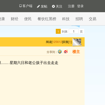
发帖
关注
客户端
注册
登录
健康
财经
便民
餐饮红黑榜
科技
招聘
交易
1
到第
页
阅读[
125612
]
回复[
1
]
分享到：
楼主
qq
sina
加班…… 星期六日和老公孩子出去走走