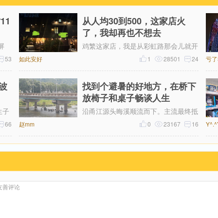
11
从人均30到500，这家店火
了，我却再也不想去
屏
鸡繁这家店，我是从彩虹路那会儿就开
线的
53
如此安好
始吃的，那时候觉得它特别有个性。网
1
28501
24
亏了
1晕
上骂声再多，我也愿意去，那时候感
波
找到个避暑的好地方，在桥下
放椅子和桌子畅谈人生
生子
沿甬江源头晦溪顺流而下。主流最终抵
66
赵mm
达的是‌亭下湖水库。亭下湖‌，是全国首
0
23167
16
Y^.
批国家水利风景区。由于“晦溪