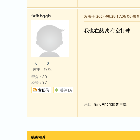
fvfhbggh
发表于 2024/09/29 17:05:05 来
我也在慈城 有空打球
0
0
关注
粉丝
积分：
30
经验：
37
发私信
关注TA
来自:
东论 Android客户端
精彩推荐