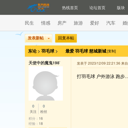
热线首页
论坛首页
版块
民生
情感
房产
旅游
爱好
汽车
婚
发表新帖
回复本帖
东论
>
羽毛球
>
最爱 羽毛球 慈城新城
[复制]
天使中的魔鬼1987
发表于 2023/12/09 22:21:36 
打羽毛球 户外游泳 跑步
0
0
关注
粉丝
积分：
16
经验：
18