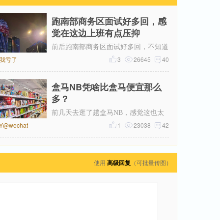
跑南部商务区面试好多回，感
觉在这边上班有点压抑
前后跑南部商务区面试好多回，不知道
我亏了
为什么，一直对这片商务区提不起好
3
26645
40
感。成片密集写字楼自带压抑感，上下
盒马NB凭啥比盒马便宜那么
多？
前几天去逛了趟盒马NB，感觉这也太
^Y@wechat
便宜了吧！跟平时去的盒马鲜生一比，
1
23038
42
简直像两家店。同一个牌子，差价怎么
使用
高级回复
（可批量传图）