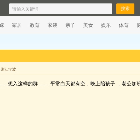
嫁
家居
教育
家装
亲子
美食
娱乐
体育
来自 浙江宁波
…… 想入这样的群 …… 平常白天都有空，晚上陪孩子 ，老公