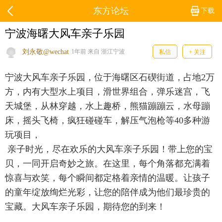
东方论坛
下载
宁波海曙大风车亲子乐园
刘永敬@wechat
1年前 来自 浙江宁波
私信
+ 关注
宁波大风车亲子乐园，位于海曙区石碶街道，占地2万
方，内有大型水上项目，滑世界组合，弹乐迷宫，飞
天城堡，从林穿越，水上趣桥，熊猫蹦蹦云，水母蹦
床，摇头飞椅，疯狂碰碰车，解压气泡枪等40多种游
玩项目，
亲子时光，尽在欢乐的大风车亲子乐园！带上您的宝
贝，一同开启奇妙之旅。在这里，每个角落都充满着
惊喜与欢笑，每个瞬间都定格着亲情的温暖。让孩子
的童年绽放绚烂光彩，让您的陪伴成为他们最珍贵的
宝藏。大风车亲子乐园，期待您的到来！