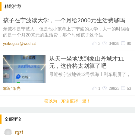
精彩推荐
孩子在宁波读大学，一个月给2000元生活费够吗
亲戚不是宁波人，但是他小孩考上了宁波的大学，大一的时候给
的是一个月2000元的生活费，那个时候孩子这个生
yoikoguai@wechat
3
34939
90
从天一坐地铁到象山丹城才11
元，这价格太划算了吧
最近被宁波地铁12号线海上列车刷屏了，
然后又在网上刷到了地铁12号线的票价，
从天一广场坐到象山丹城是11晕
靠近^阳光
1
29923
53
窃以为，东论值得一逛！
全部评论
rgzf