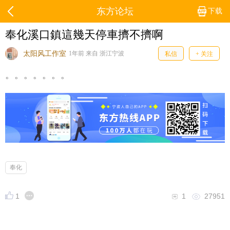
东方论坛
下载
奉化溪口鎮這幾天停車擠不擠啊
太阳风工作室
1年前 来自 浙江宁波
私信
+ 关注
。。。。。。。
奉化
1
1
27951