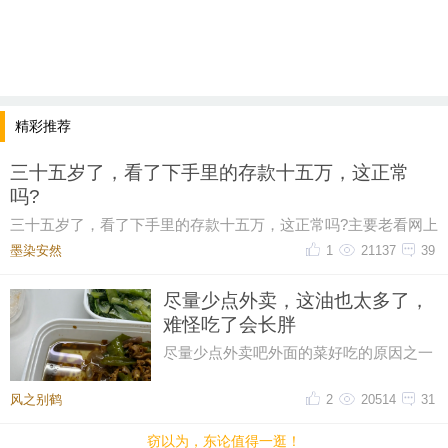
精彩推荐
三十五岁了，看了下手里的存款十五万，这正常
吗?
三十五岁了，看了下手里的存款十五万，这正常吗?主要老看网上
有人说这个年纪起码五十万起步，我身边有些朋
墨染安然ゝ
1
21137
39
尽量少点外卖，这油也太多了，
难怪吃了会长胖
尽量少点外卖吧外面的菜好吃的原因之一
油大这油也太多了一点，吃起来都感到害
怕
风之别鹤
2
20514
31
窃以为，东论值得一逛！