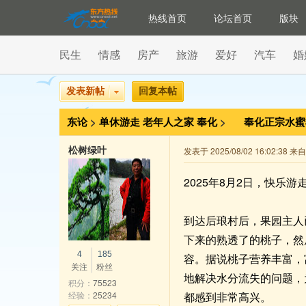
热线首页
论坛首页
版块
民生
情感
房产
旅游
爱好
汽车
婚
发表新帖
回复本帖
东论
>
单休游走
老年人之家
奉化
>
奉化正宗水
松树绿叶
发表于 2025/08/02 16:02:38 
2025年8月2日，快乐
到达后琅村后，果园主人
下来的熟透了的桃子，然
4
185
容。据说桃子营养丰富，
关注
粉丝
地解决水分流失的问题，
积分：
75523
经验：
25234
都感到非常高兴。