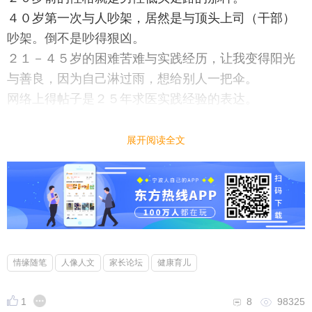
４０岁第一次与人吵架，居然是与顶头上司（干部）
吵架。倒不是吵得狠凶。
２１－４５岁的困难苦难与实践经历，让我变得阳光
与善良，因为自己淋过雨，想给别人一把伞。
网络上得帖子是２５年求医实践经验的表达。
展开阅读全文
情缘随笔
人像人文
家长论坛
健康育儿
1
8
98325