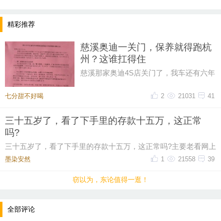
精彩推荐
慈溪奥迪一关门，保养就得跑杭
州？这谁扛得住
慈溪那家奥迪4S店关门了，我车还有六年
保养套餐没用完呢！打电话过去问，售后
说保养正常做，但得去杭州。我
七分甜不好喝
2
21031
41
三十五岁了，看了下手里的存款十五万，这正常
吗?
三十五岁了，看了下手里的存款十五万，这正常吗?主要老看网上
有人说这个年纪起码五十万起步，我身边有些朋
墨染安然ゝ
1
21558
39
窃以为，东论值得一逛！
全部评论