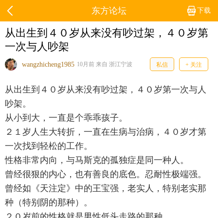
东方论坛
下载
从出生到４０岁从来没有吵过架，４０岁第
一次与人吵架
wangzhicheng1985
10月前 来自 浙江宁波
私信
+ 关注
从出生到４０岁从来没有吵过架，４０岁第一次与人
吵架。
从小到大，一直是个乖乖孩子。
２１岁人生大转折，一直在生病与治病，４０岁才第
一次找到轻松的工作。
性格非常内向，与马斯克的孤独症是同一种人。
曾经很狠的内心，也有善良的底色。忍耐性极端强。
曾经如《天注定》中的王宝强，老实人，特别老实那
种（特别阴的那种）。
２０岁前的性格就是男性低头走路的那种。