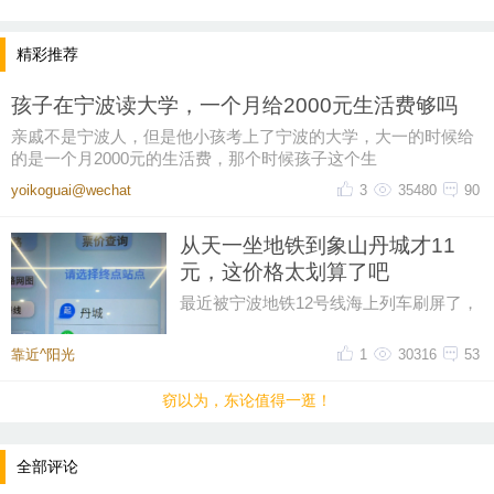
精彩推荐
孩子在宁波读大学，一个月给2000元生活费够吗
亲戚不是宁波人，但是他小孩考上了宁波的大学，大一的时候给
的是一个月2000元的生活费，那个时候孩子这个生
yoikoguai@wechat
3
35480
90
从天一坐地铁到象山丹城才11
元，这价格太划算了吧
最近被宁波地铁12号线海上列车刷屏了，
然后又在网上刷到了地铁12号线的票价，
从天一广场坐到象山丹城是11晕
靠近^阳光
1
30316
53
窃以为，东论值得一逛！
全部评论