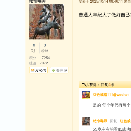
绝命毒师
发表于 2025/10/14 08:46:11 
普通人年纪大了做好自己
0
3
关注
粉丝
积分：
17254
经验：
7072
发私信
关注TA
TA共获得：
回复:
3
条
红色戒指111@wechat
是的 每个年代有每
绝命毒师
回复
红色戒指
55岁左右的看似成功