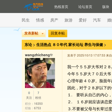
热线首页
论坛首页
版块
民生
情感
房产
旅游
爱好
汽车
婚
发表新帖
回复本帖
东论
>
生活热点
８０年代
家长论坛
养生与保健
>
wangzhicheng1985
发表于 2025/10/13 17:07:53 
我一个５５岁大爷对２８
今年５５岁大７０后大爷
心理年龄４０岁。脸面年
因此，对于２８岁以下的
0
7
１. 要听从自己的内心
关注
粉丝
２. １６岁就应该谈恋
积分：
16350
经验：
6753
３.不要被父母与长辈过