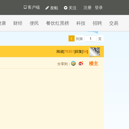
发帖
关注
客户端
注册
登录
健康
财经
便民
餐饮红黑榜
科技
招聘
交易
1
到第
页
阅读[
76301
]
回复[
54
]
分享到：
楼主
qq
sina