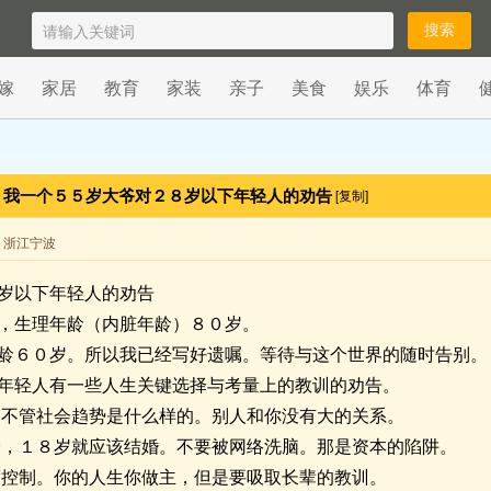
嫁
家居
教育
家装
亲子
美食
娱乐
体育
我一个５５岁大爷对２８岁以下年轻人的劝告
[复制]
来自 浙江宁波
岁以下年轻人的劝告
，生理年龄（内脏年龄）８０岁。
龄６０岁。所以我已经写好遗嘱。等待与这个世界的随时告别。
年轻人有一些人生关键选择与考量上的教训的劝告。
，不管社会趋势是什么样的。别人和你没有大的关系。
爱，１８岁就应该结婚。不要被网络洗脑。那是资本的陷阱。
度控制。你的人生你做主，但是要吸取长辈的教训。