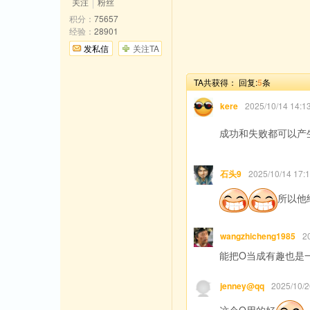
关注
粉丝
积分：
75657
经验：
28901
发私信
关注TA
TA共获得：
回复:
5
条
kere
2025/10/14 14
成功和失败都可以产
石头9
2025/10/14 1
所以他
wangzhicheng1985
2
能把O当成有趣也是
jenney@qq
2025/10
这个O用的好