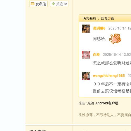
发私信
关注TA
TA共获得：
回复:
3
条
美洲狮8
2025/10/14
同感哈。
白玲
2025/10/14 13
怎么就那么爱听财迷
wangzhicheng1985
2
３０年后不一定有论
提前去殡仪馆考察是
来自:
东论 Android客户端
生性凉薄，不亏待别人，不委屈