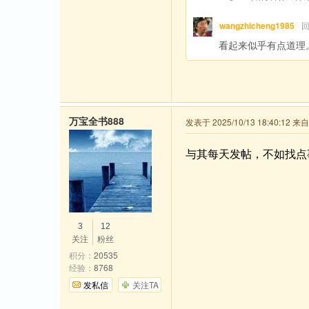
wangzhicheng1985
看起来似乎有点道理
万宝全书888
发表于 2025/10/13 18:40:12 
与其每天发帖，不如找点
3
12
关注
粉丝
积分：
20535
经验：
8768
发私信
关注TA