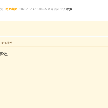
回复
绝命毒师
2025/10/14 18:36:55 来自 浙江宁波
举报
。
来自 浙江杭州
事做。