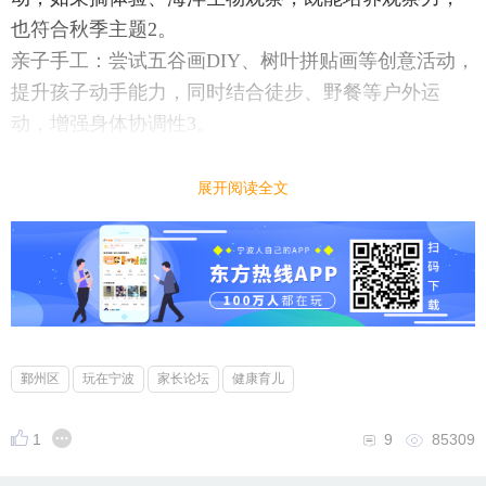
也符合秋季主题2。
亲子手工：尝试五谷画DIY、树叶拼贴画等创意活动，
提升孩子动手能力，同时结合徒步、野餐等户外运
动，增强身体协调性3。
短途旅行建议
展开阅读全文
周边游线路：旅行社推出多条研学类线路，如绍兴文
化之旅、黄山自然奇观、莫干山竹海探索等，兼具教
育意义与趣味性45。
错峰出行优势：秋假期间机票、住宿成本显著低于旺
季，部分家庭选择西安、北京等文化目的地，或苏杭
等短途城市，气候适宜且人流量适中56。
鄞州区
玩在宁波
家长论坛
健康育儿
托管服务选项
学校提供免费托管：如前湾新区海真学校滨海实验校
1
9
85309
区、鄞州区宋诏桥小学等机构开放托管服务，解决家