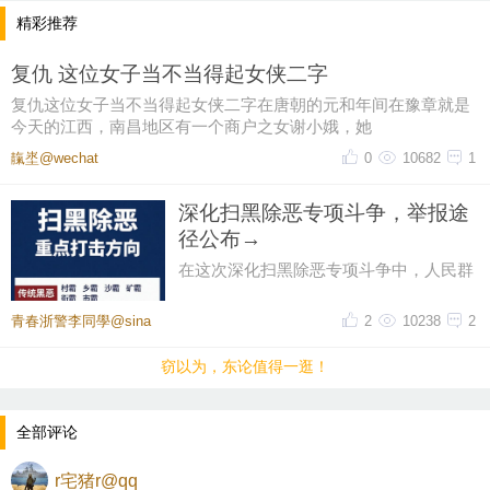
长看护难题，具体安排需联系班主任报名7。
精彩推荐
社会机构补充：部分旅行社推出独立营产品，针对7-1
复仇 这位女子当不当得起女侠二字
4岁学生设计单日或多日活动，覆盖历史、自然等主题
复仇这位女子当不当得起女侠二字在唐朝的元和年间在豫章就是
5。
今天的江西，南昌地区有一个商户之女谢小娥，她
靝埊@wechat
0
10682
1
规划注意事项
提前确认学校通知：避免临时活动冲突，尽早预订交
深化扫黑除恶专项斗争，举报途
通与住宿7。
径公布→
结合孩子兴趣：优先选择能激发好奇心的活动，如科
在这次深化扫黑除恶专项斗争中，人民群
众可以选择下列途径进行举报：一是利用
技馆、植物园等场景8。
全国“12337”统一线上举报平
青春浙警李同學@sina
2
10238
2
安全与健康：户外活动需注意天气变化，准备必要装
备如运动鞋、湿巾等2。
窃以为，东论值得一逛！
全部评论
r宅猪r@qq