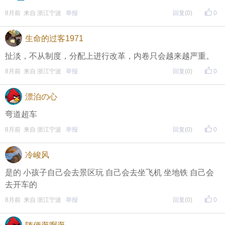
8月前 来自 浙江宁波
举报
回复
(0)
0
生命的过客1971
扯淡，不从制度，分配上进行改革，内卷只会越来越严重。
8月前 来自 浙江宁波
举报
回复
(0)
0
漂泊の心
弯道超车
8月前 来自 浙江宁波
举报
回复
(0)
0
冷峻风
是的 小孩子自己会去景区玩 自己会去坐飞机 坐地铁 自己会
去开车的
8月前 来自 浙江宁波
举报
回复
(0)
0