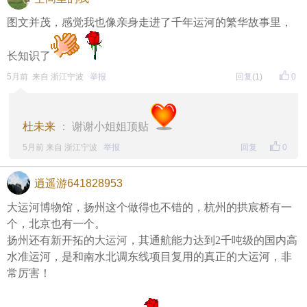
店铺未开，听自己的脚步与运河回声。寒假旅程刚开
启，下一段再见～
图文并茂，感觉我也像亲身走进了千年运河的繁华故事里，
长知识了
5月前 来自 浙江宁波
举报
回复
(1)
0
杜未来
： 谢谢小姐姐顶贴
5月前 来自 浙江宁波
举报
回复
0
逍遥游641828953
大运河博物馆，扬州这个做得也不错的，杭州的拱宸桥有一
个，北京也有一个。
扬州还有新开拓的大运河，其通航能力达到2千吨级的国内高
水准运河，是和南水北调东线项目复用的真正的大运河，非
常厉害！