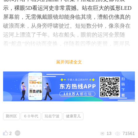
示，裸眼5D看运河史非常震撼。站在巨大的弧形LED
屏幕前，无需佩戴眼镜却能身临其境，漕船仿佛真的
破浪而来，从身旁呼啸驶过。短短数分钟，像亲身在
运河上漂流了千年。站在船头，眼前的运河全景随
着“舵盘”的转动而变换，伴随着四季的更替，两岸风
光从繁华市镇变为农田沃野。历史不再是书本上的字
句，看着古代扬州鼎盛时期的景象，穿越的感觉也油
展开阅读全文
然而生。现代人的角度去观看可能无法共情，但在当
时的生产力和生产工具能制造如此规模的运河，保证
国家整体的经济和生存是无法想象的，馆内的全息投
影体验开船还是不错的，摇晃感真的像在坐船，复原
的运河历史街比较适合打卡出片。再看展厅里那些静
静的文物一粮仓的模型、巨大的船模、古旧的船板、
鄞州区
６０年代
玩在宁波
健康育儿
残破的瓷片，都在诉说着运河给古代中国的巨大贡
献。博物馆留存的丰厚人文历史，让后人学到更多，
2
13
71561