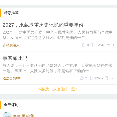
励志更多。1号馆《大运河一中国的世界文化遗产》:巨
型文物+5D裸眼动画，沉浸式感受运河千年变迁2号馆
精彩推荐
《运河上的舟楫》：登1:1沙飞船，裸眼3D体验两岸风
2027，承载厚重历史记忆的重要年份
光，互动感强3号馆《因运而生--大运河街肆印象》:实
2027年，对中国共产党、中华人民共和国、人民解放军与全体中
景复刻唐宋明清街市，可穿汉服拍照、听评书、寄明
华儿女而言，注定是意义非凡、铭刻史册的一年，
信片5号馆、西夏陵8号馆《河之恋》:720度全息投影，
古林虞达人
0
12818
0
以水墨光影展现运河四季美学，适合打卡休息。一上
午根本逛不完，肚子饿了，先撤。去东关街找吃的。
事实如此吗
一条东关街，十里扬州路。扬州最具人气的历史老
有人说：千万不要认为自己是好人，你有理，大家就会站在你这
一边。事实上，人性大多时候，不是站在正确的一
街，统一安装仿古街灯，拥有比较完整的明清建筑群
道法自然88
2
12619
17
及“鱼骨状”街巷体系，保持和沿袭了明清时期的传统
风貌。青石板路、古旧砖墙，一步一景都是老城韵
窃以为，东论值得一逛！
味。青砖黛瓦，盐商旧宅与烟火小吃并肩，在“街巷扬
州”网红墙打卡，把老城的烟火气和慢生活都装进了照
全部评论
片里。想体验扬州慢生活，最好挑一个微雨清晨，趁
空间里的我