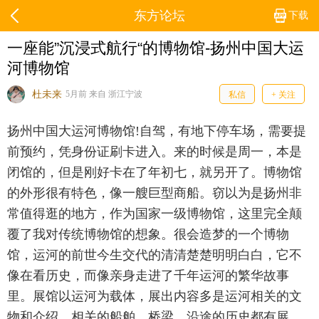
东方论坛
下载
一座能”沉浸式航行“的博物馆-扬州中国大运
河博物馆
杜未来
5月前 来自 浙江宁波
私信
+ 关注
扬州中国大运河博物馆!自驾，有地下停车场，需要提
前预约，凭身份证刷卡进入。来的时候是周一，本是
闭馆的，但是刚好卡在了年初七，就另开了。博物馆
的外形很有特色，像一艘巨型商船。窃以为是扬州非
常值得逛的地方，作为国家一级博物馆，这里完全颠
覆了我对传统博物馆的想象。很会造梦的一个博物
馆，运河的前世今生交代的清清楚楚明明白白，它不
像在看历史，而像亲身走进了千年运河的繁华故事
里。展馆以运河为载体，展出内容多是运河相关的文
物和介绍，相关的船舶，桥梁，沿途的历史都有展