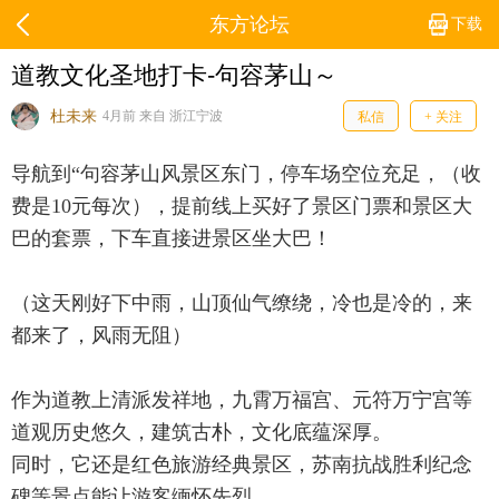
东方论坛
下载
道教文化圣地打卡-句容茅山～
杜未来
4月前 来自 浙江宁波
私信
+ 关注
导航到“句容茅山风景区东门，停车场空位充足，（收
费是10元每次），提前线上买好了景区门票和景区大
巴的套票，下车直接进景区坐大巴！
（这天刚好下中雨，山顶仙气缭绕，冷也是冷的，来
都来了，风雨无阻）
作为道教上清派发祥地，九霄万福宫、元符万宁宫等
道观历史悠久，建筑古朴，文化底蕴深厚。
同时，它还是红色旅游经典景区，苏南抗战胜利纪念
碑等景点能让游客缅怀先烈。