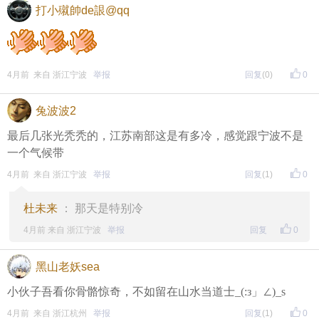
打小殧帥de詪@qq
4月前 来自 浙江宁波
举报
回复
(0)
0
兔波波2
最后几张光秃秃的，江苏南部这是有多冷，感觉跟宁波不是
一个气候带
4月前 来自 浙江宁波
举报
回复
(1)
0
杜未来
： 那天是特别冷
4月前 来自 浙江宁波
举报
回复
0
黑山老妖sea
小伙子吾看你骨骼惊奇，不如留在山水当道士_(:з」∠)_s
4月前 来自 浙江杭州
举报
回复
(1)
0