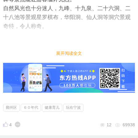
自然风光也十分迷人，九峰、十九泉、二十六洞、二
十八池等景观星罗棋布，华阳洞、仙人洞等洞穴景观
奇特，令人称奇。
第一站，九霄万福宫：（顶宫）茅山道教的祖庭，始
建于西汉，历经多次修缮，气势恢宏。
展开阅读全文
茅山“三宫五观”之首，最高点（海拔372.5米）。雄伟
壮观，是著名的朝山进香之地。也是祈福的重要圣
地！
游客三三两两分散在殿前祈福（左手在上抱拳）拍
照，没有扎堆拥挤，连拜谒时都能静静感受道教氛
围。
鄞州区
６０年代
健康育儿
玩在宁波
飞升台感受道教飞升传说，清晨云雾缭绕时拍照仙气
值肯定拉满。
4
12
69938