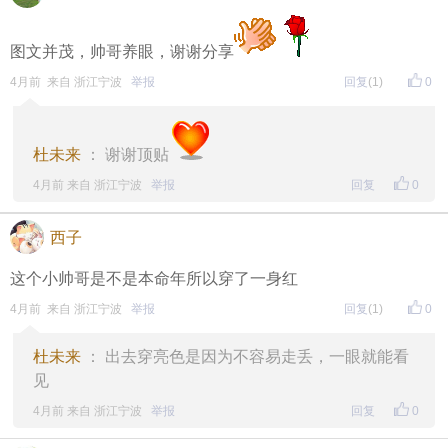
第四站，苏南抗战胜利纪念碑与新四军纪念馆：（没
去成）比较可惜，下雨加上中午要退房，逛不完，留
图文并茂，帅哥养眼，谢谢分享
做下次再来！
4月前 来自 浙江宁波
举报
回复
(1)
0
下一站：花神宫
杜未来
： 谢谢顶贴
4月前 来自 浙江宁波
举报
回复
0
西子
这个小帅哥是不是本命年所以穿了一身红
4月前 来自 浙江宁波
举报
回复
(1)
0
杜未来
： 出去穿亮色是因为不容易走丢，一眼就能看
见
4月前 来自 浙江宁波
举报
回复
0