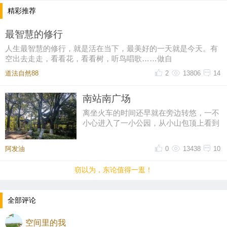
第二站，元符万宁宫：（印宫）茅山道教最大的宫
精彩推荐
观，始建于唐代，建筑精美，文物众多。
最智慧的修行
茅山四宝。“玉印”所在地，古朴建筑群与千年古银杏
人生最智慧的修行，就是活在当下，最美好的一天就是今天。有
交相辉映。
空出去走走，看看花，看看树，听鸟唱歌……做自
华夏第一老子像所在地，抬头就能看见高达33米的巨
道法自然88
2
13806
14
型老子铜像，庄严肃穆，格外震撼。站在神像前心中
默默祈福，感觉所有的烦恼和问题都烟消云散。
南站南广场
可以摸“福”字祈福，讨个好彩头。
离坐火车的时间还早就在旁边转悠，一不
小心进入了一小公园，从小山包顶上看到
参观完印宫，接着参观仙人洞与华阳洞，仙人洞恒温1
了修建过的古迹，第一感觉像是
8°C，钟乳石千姿百态；华阳洞以摩崖石刻和负氧离
阿发油
0
13438
10
子“仙气”著称。探秘地下溶洞，感受自然奇观；洞内
潮湿，楼梯坡度较高，建议穿防滑鞋。
窃以为，东论值得一逛！
第三站，崇禧万寿宫：（没去成）
全部评论
空间里的我