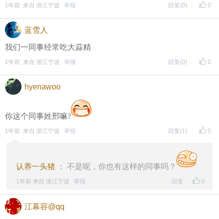
1年前 来自 浙江宁波
举报
回复
(0)
0
蓝雪人
我们一同事经常吃大蒜精
1年前 来自 浙江宁波
举报
回复
(0)
0
hyenawoo
你这个同事姓邢嘛?
1年前 来自 浙江宁波
举报
回复
(1)
0
认养一头猪
： 不是呢，你也有这样的同事吗？
1年前 来自 浙江宁波
举报
回复
0
江幕容@qq