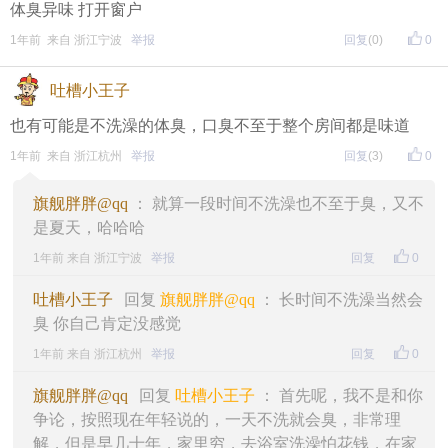
体臭异味 打开窗户
1年前 来自 浙江宁波
举报
回复
(0)
0
吐槽小王子
也有可能是不洗澡的体臭，口臭不至于整个房间都是味道
1年前 来自 浙江杭州
举报
回复
(3)
0
旗舰胖胖@qq
： 就算一段时间不洗澡也不至于臭，又不
是夏天，哈哈哈
1年前 来自 浙江宁波
举报
回复
0
吐槽小王子
回复
旗舰胖胖@qq
： 长时间不洗澡当然会
臭 你自己肯定没感觉
1年前 来自 浙江杭州
举报
回复
0
旗舰胖胖@qq
回复
吐槽小王子
： 首先呢，我不是和你
争论，按照现在年轻说的，一天不洗就会臭，非常理
解，但是早几十年，家里穷，去浴室洗澡怕花钱，在家