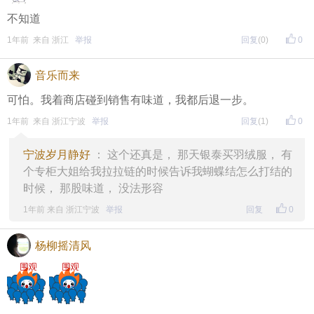
不知道
1年前 来自 浙江
举报
回复
(0)
0
音乐而来
可怕。我着商店碰到销售有味道，我都后退一步。
1年前 来自 浙江宁波
举报
回复
(1)
0
宁波岁月静好
： 这个还真是， 那天银泰买羽绒服， 有
个专柜大姐给我拉拉链的时候告诉我蝴蝶结怎么打结的
时候， 那股味道， 没法形容
1年前 来自 浙江宁波
举报
回复
0
杨柳摇清风