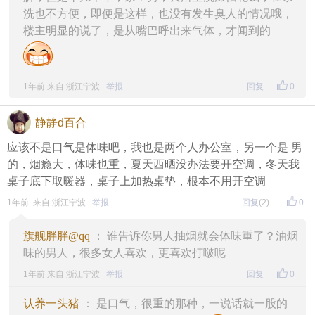
洗也不方便，即便是这样，也没有发生臭人的情况哦，
楼主明显的说了，是从嘴巴呼出来气体，才闻到的
1年前 来自 浙江宁波
举报
回复
0
静静d百合
应该不是口气是体味吧，我也是两个人办公室，另一个是 男
的，烟瘾大，体味也重，夏天西晒没办法要开空调，冬天我
桌子底下取暖器，桌子上加热桌垫，根本不用开空调
1年前 来自 浙江宁波
举报
回复
(2)
0
旗舰胖胖@qq
： 谁告诉你男人抽烟就会体味重了？油烟
味的男人，很多女人喜欢，更喜欢打啵呢
1年前 来自 浙江宁波
举报
回复
0
认养一头猪
： 是口气，很重的那种，一说话就一股的