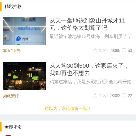
精彩推荐
从天一坐地铁到象山丹城才11
元，这价格太划算了吧
最近被宁波地铁12号线海上列车刷屏了，
然后又在网上刷到了地铁12号线的票价，
从天一广场坐到象山丹城是11晕
靠近^阳光
1
29095
53
从人均30到500，这家店火了，
我却再也不想去
鸡繁这家店，我是从彩虹路那会儿就开始
吃的，那时候觉得它特别有个性。网上骂
声再多，我也愿意去，那时候感
如此安好
1
28083
22
窃以为，东论值得一逛！
全部评论