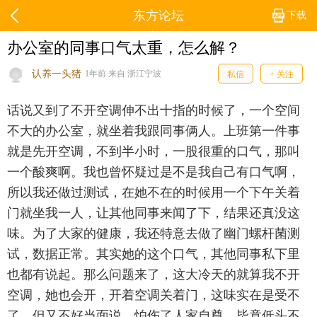
东方论坛
下载
办公室的同事口气太重，怎么解？
认养一头猪
1年前 来自 浙江宁波
私信
+ 关注
话说又到了不开空调伸不出十指的时候了，一个空间
不大的办公室，就坐着我跟同事俩人。上班第一件事
就是先开空调，不到半小时，一股很重的口气，那叫
一个酸爽啊。我也曾怀疑过是不是我自己有口气啊，
所以我还做过测试，在她不在的时候用一个下午关着
门就坐我一人，让其他同事来闻了下，结果还真没这
味。为了大家的健康，我还特意去做了幽门螺杆菌测
试，数据正常。其实她的这个口气，其他同事私下里
也都有说起。那么问题来了，这大冷天的就算我不开
空调，她也会开，开着空调关着门，这味实在是受不
了，但又不好当面说，怕伤了人家自尊，毕竟低头不